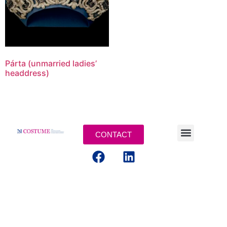
Párta (unmarried ladies’
headdress)
CONTACT
MENTIONS LEGALES