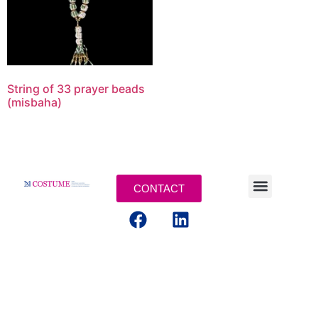
String of 33 prayer beads
(misbaha)
CONTACT
MENTIONS LEGALES