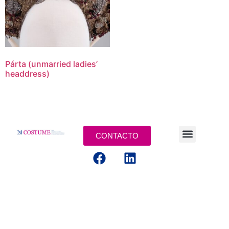
Párta (unmarried ladies’
headdress)
CONTACTO
AVISOS LEGALES